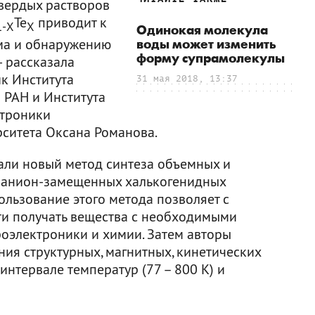
вердых растворов
Te
приводит к
1-Х
Х
Одинокая молекула
ма и обнаружению
воды может изменить
форму супрамолекулы
— рассказала
ик Института
31 мая 2018, 13:37
 РАН и Института
ктроники
ситета Оксана Романова.
али новый метод синтеза объемных и
 анион-замещенных халькогенидных
ользование этого метода позволяет с
ти получать вещества с необходимыми
оэлектроники и химии. Затем авторы
ия структурных, магнитных, кинетических
интервале температур (77 – 800 К) и