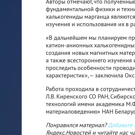
Авторы отмечают, что полученны
фундаментальной физики и техни
халькогениды марганца являютс
изучения и использования их в р
«В дальнейшем мы планируем пр
катион-анионных халькогенидных
создания новых магнитных матер
а также всестороннего изучения 
проследить особенности проводи
характеристик», — заключила Ок
Работа проходила в сотрудничес
Л.В. Киренского СО РАН, Сибирск
технологий имени академика М.Ф
материаловедению» НАН Беларус
Понравился материал?
Добавьте I
Яндекс.Новостей и читайте нас ч