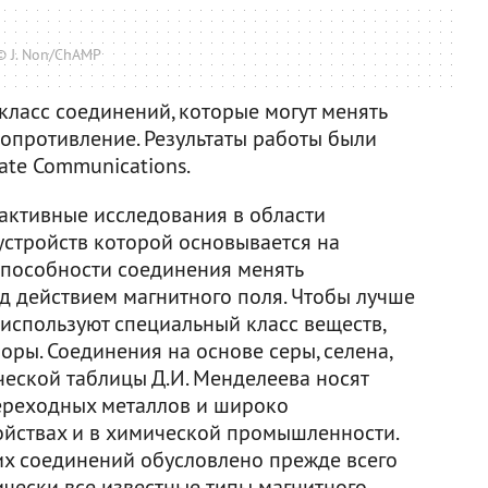
© J. Non/ChAMP
класс соединений, которые могут менять
сопротивление. Результаты работы были
ate Communications.
 активные исследования в области
устройств которой основывается на
способности соединения менять
д действием магнитного поля. Чтобы лучше
 используют специальный класс веществ,
оры. Соединения на основе серы, селена,
ческой таблицы Д.И. Менделеева носят
ереходных металлов и широко
ойствах и в химической промышленности.
х соединений обусловлено прежде всего
тически все известные типы магнитного