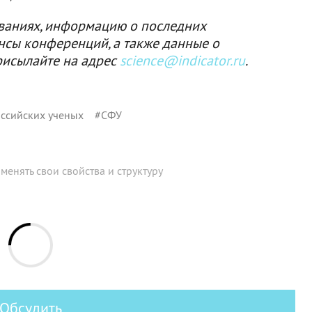
ваниях, информацию о последних
нсы конференций, а также данные о
рисылайте на адрес
science@indicator.ru
.
ссийских ученых
#
СФУ
енять свои свойства и структуру
Обсудить