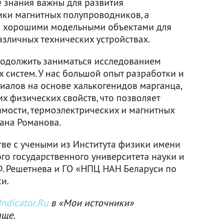
е знания важны для развития
ки магнитных полупроводников, а
я хорошими модельными объектами для
азличных технических устройствах.
одолжить заниматься исследованием
 систем. У нас большой опыт разработки и
иалов на основе халькогенидов марганца,
их физических свойств, что позволяет
мости, термоэлектрических и магнитных
сана Романова.
тве с учеными из Института физики имени
ого государственного университета науки и
. Решетнева и ГО «НПЦ НАН Беларуси по
и.
ndicator.Ru
в «Мои источники»
аще.