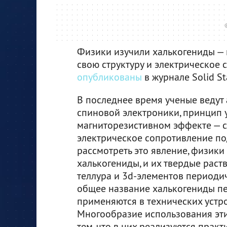
Физики изучили халькогениды — 
свою структуру и электрическое 
опубликованы
в журнале Solid St
В последнее время ученые ведут
спиновой электроники, принцип 
магниторезистивном эффекте — 
электрическое сопротивление по
рассмотреть это явление, физики
халькогениды, и их твердые раств
теллура и 3d-элементов периоди
общее название халькогениды п
применяются в технических устр
Многообразие использования эти
тем, что в них реализуются прак