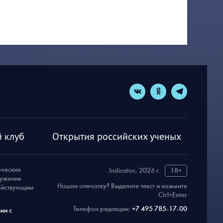
 клуб
Открытия российских ученых
рческих
Indicator, 2026 г.
18+
ружения
Нашли опечатку? Выделите текст и нажмите
действующим
Ctrl+Enter
Телефон редакции:
+7 495 785-17-00
ии с