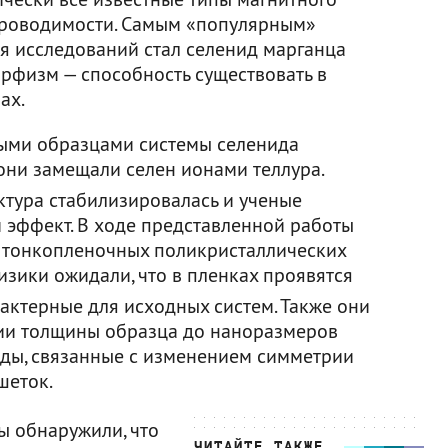
проводимости. Самым «популярным»
я исследований стал селенид марганца
рфизм — способность существовать в
ах.
ными образцами системы селенида
 они замещали селен ионами теллура.
ктура стабилизировалась и ученые
эффект. В ходе представленной работы
 тонкопленочных поликристаллических
Физики ожидали, что в пленках проявятся
актерные для исходных систем. Также они
нии толщины образца до наноразмеров
ды, связанные с изменением симметрии
шеток.
ы обнаружили, что
ЧИТАЙТЕ ТАКЖЕ