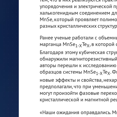
упорядочения и электрической 
халькогенидным соединением дл
MnSe, который проявляет полимо
разных кристаллических структур
Ранее ученые работали с объем
марганца MnSe
Te
, в которой
1-Х
Х
Благодаря этому кубическая стру
обнаружили магниторезистивный 
авторы перешли к исследованию
образцов системы MnSe
Te
. 
1-Х
Х
новые эффекты и свойства, нехар
предполагали, что при уменьше
могут произойти фазовые перехо
кристаллической и магнитной ре
«Наши ожидания оправдались. М