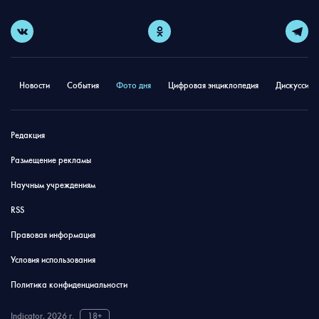
Новости
События
Фото дня
Цифровая энциклопедия
Дискуссион
Редакция
Размещение рекламы
Научным учреждениям
RSS
Правовая информация
Условия использования
Политика конфиденциальности
Indicator, 2026 г.
18+