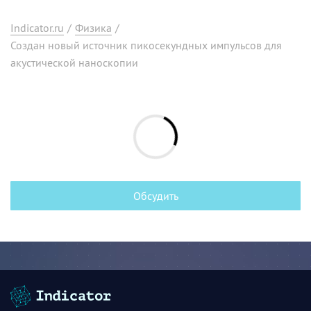
Indicator.ru
/
Физика
/
Создан новый источник пикосекундных импульсов для
акустической наноскопии
Обсудить