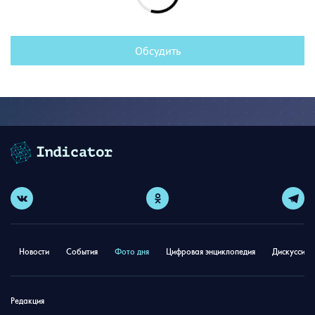
Обсудить
Новости
События
Фото дня
Цифровая энциклопедия
Дискуссион
Редакция