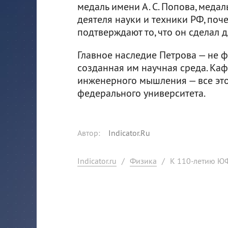
медаль имени А. С. Попова, медал
деятеля науки и техники РФ, поч
подтверждают то, что он сделал 
Главное наследие Петрова — не ф
созданная им научная среда. Каф
инженерного мышления — все это
федерального университета.
Автор
:
Indicator.Ru
Indicator.ru
/
Физика
/
К 110-летию ЮФ