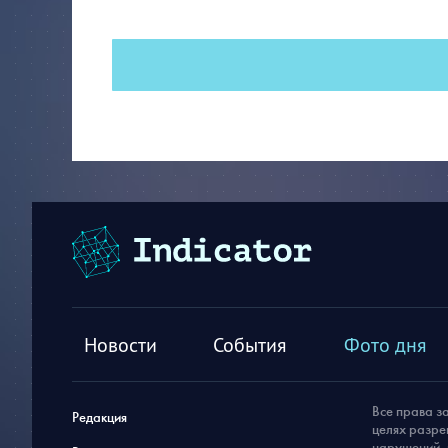
Новости
События
Фото дня
Все права з
Редакция
целях разре
нарушений, 