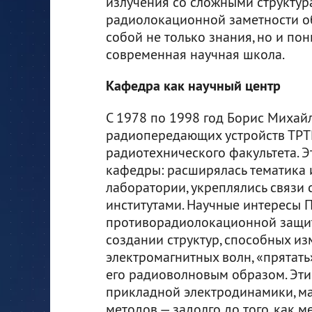
излучения со сложными структур
радиолокационной заметности объ
собой не только знания, но и пон
современная научная школа.
Кафедра как научный центр
С 1978 по 1998 год Борис Михай
радиопередающих устройств ТРТИ
радиотехнического факультета. Э
кафедры: расширялась тематика 
лаборатории, укреплялись связи
институтами. Научные интересы 
противорадиолокационной защит
создании структур, способных из
электромагнитных волн, «прятать
его радиоволновым образом. Эти
прикладной электродинамики, м
методов — задолго до того, как 