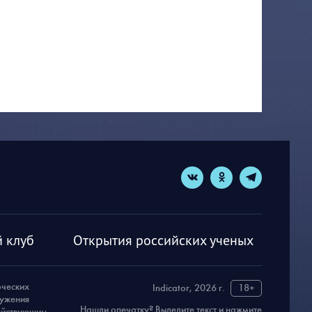
 клуб
Открытия российских ученых
рческих
Indicator, 2026 г.
18+
ружения
Нашли опечатку? Выделите текст и нажмите
действующим