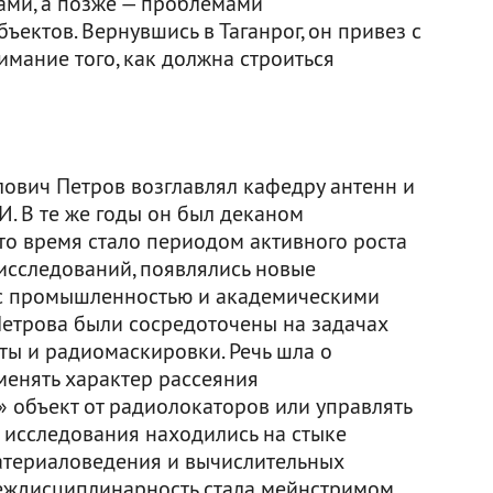
ами, а позже — проблемами
ектов. Вернувшись в Таганрог, он привез с
имание того, как должна строиться
лович Петров возглавлял кафедру антенн и
. В те же годы он был деканом
то время стало периодом активного роста
исследований, появлялись новые
 с промышленностью и академическими
Петрова были сосредоточены на задачах
ы и радиомаскировки. Речь шла о
менять характер рассеяния
» объект от радиолокаторов или управлять
 исследования находились на стыке
атериаловедения и вычислительных
междисциплинарность стала мейнстримом.