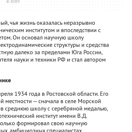
© ЮФУ
ый, чья жизнь оказалась неразрывно
ническим институтом и впоследствии с
ом. Он основал научную школу
ектродинамические структуры и средства
стную далеко за пределами Юга России,
теля науки и техники РФ и стал автором
нике
еля 1934 года в Ростовской области. Его
й местности — сначала в селе Морской
чив среднюю школу с серебряной медалью,
отехнический институт имени В.Д.
 только формировал свою научную
дых, амбициозных специалистах.