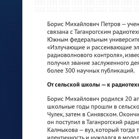
Борис Михайлович Петров — учен
связана с Таганрогским радиотех
Южным федеральным университет
«Излучающие и рассеивающие эл
радиоволнового контроля», изве
получил звание заслуженного дея
более 300 научных публикаций.
От сельской школы — к радиотех
Борис Михайлович родился 20 апр
школьные годы прошли в сельско
Чулек, затем в Синявском. Окон
он поступил в Таганрогский ради
Калмыкова — вуз, который тогда
идентичность и нуждался в моло