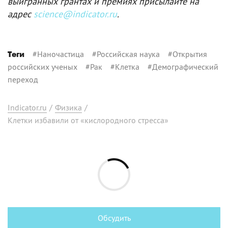
выигранных грантах и премиях присылайте на
адрес
science@indicator.ru
.
#
Наночастица
#
Российская наука
#
Открытия
Теги
российских ученых
#
Рак
#
Клетка
#
Демографический
переход
Indicator.ru
/
Физика
/
Клетки избавили от «кислородного стресса»
Обсудить