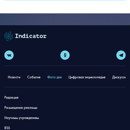
Новости
События
Фото дня
Цифровая энциклопедия
Дискуссион
Редакция
Размещение рекламы
Научным учреждениям
RSS