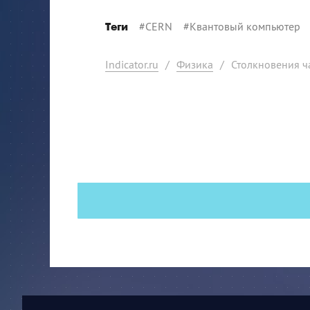
#
CERN
#
Квантовый компьютер
Теги
Indicator.ru
/
Физика
/
Столкновения ч