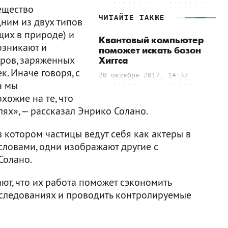
ещество
ЧИТАЙТЕ ТАКЖЕ
ним из двух типов
щих в природе) и
Квантовый компьютер
озникают и
поможет искать бозон
ров, заряженных
Хиггса
. Иначе говоря, с
20 октября 2017, 14:37
а мы
хожие на те, что
ях», — рассказал Энрико Солано.
в котором частицы ведут себя как актеры в
ловами, одни изображают другие с
Солано.
ют, что их работа поможет сэкономить
сследованиях и проводить контролируемые