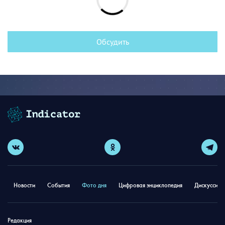
Обсудить
Новости
События
Фото дня
Цифровая энциклопедия
Дискуссион
Редакция