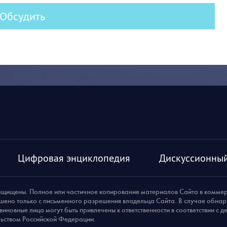
Обсудить
Цифровая энциклопедия
Дискуссионный
ащищены. Полное или частичное копирование материалов Сайта в комме
шено только с письменного разрешения владельца Сайта. В случае обна
виновные лица могут быть привлечены к ответственности в соответствии с 
ьством Российской Федерации.