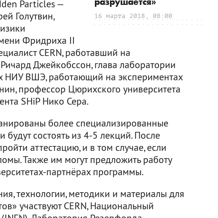
разрушается»
den Particles —
ей Голутвин,
16 марта 2018, 08:00
физики
мени Фридриха II
ециалист CERN, работавший на
 Ричард Джейкобссон, глава лаборатории
х НИУ ВШЭ, работающий на экспериментах
нин, профессор Цюрихского университета
ента SHiP Нико Сера.
планированы более специализированные
и будут состоять из 4-5 лекций. После
ройти аттестацию, и в том случае, если
ломы. Также им могут предложить работу
верситетах-партнёрах программы.
ия, технологии, методики и материалы для
тов» участвуют CERN, Национальный
 (INFN), Лаборатория Резерфорда —