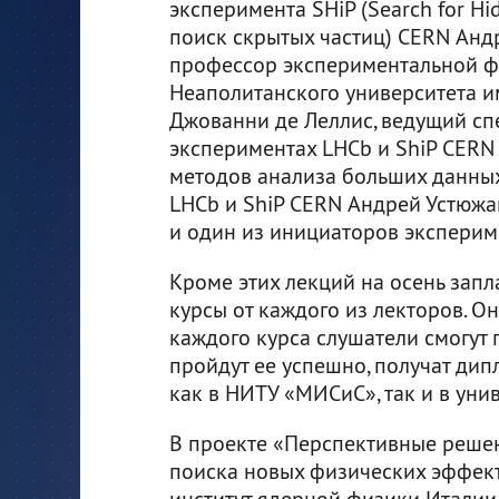
эксперимента SHiP (Search for Hid
поиск скрытых частиц) CERN Андр
профессор экспериментальной 
Неаполитанского университета и
Джованни де Леллис, ведущий сп
экспериментах LHCb и ShiP CERN
методов анализа больших данны
LHCb и ShiP CERN Андрей Устюжа
и один из инициаторов эксперим
Кроме этих лекций на осень за
курсы от каждого из лекторов. Он
каждого курса слушатели смогут п
пройдут ее успешно, получат дип
как в НИТУ «МИСиС», так и в уни
В проекте «Перспективные решен
поиска новых физических эффек
институт ядерной физики Италии