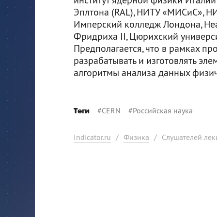
Эплтона (RAL), НИТУ «МИСиС», НИ
Имперский колледж Лондона, Не
Фридриха II, Цюрихский университ
Предполагается, что в рамках пр
разрабатывать и изготовлять эле
алгоритмы анализа данных физич
#
CERN
#
Российская наука
Теги
Indicator.ru
/
Физика
/
Слушателей лек