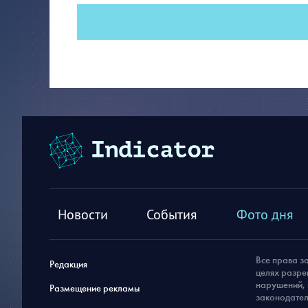
Новости
События
Фото дня
Все права з
Редакция
целях разре
нарушений, 
Размещение рекламы
законодател