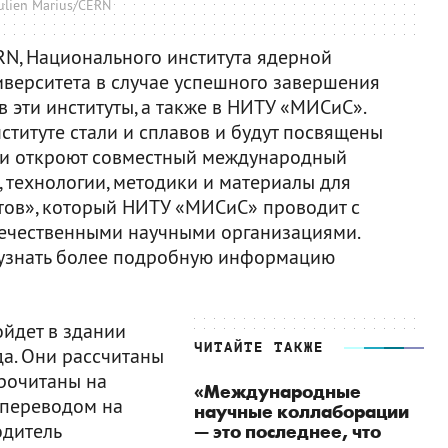
ulien Marius/CERN
RN, Национального института ядерной
верситета в случае успешного завершения
 в эти институты, а также в НИТУ «МИСиС».
ституте стали и сплавов и будут посвящены
ии откроют совместный международный
 технологии, методики и материалы для
тов», который НИТУ «МИСиС» проводит с
ечественными научными организациями.
 узнать более подробную информацию
ойдет в здании
ЧИТАЙТЕ ТАКЖЕ
да. Они рассчитаны
рочитаны на
«Международные
 переводом на
научные коллаборации
одитель
— это последнее, что