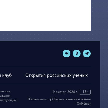
 клуб
Открытия российских ученых
рческих
Indicator, 2026 г.
18+
ружения
Нашли опечатку? Выделите текст и нажмите
действующим
Ctrl+Enter