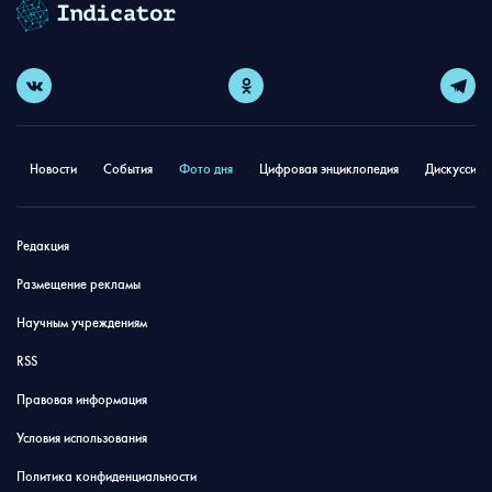
Новости
События
Фото дня
Цифровая энциклопедия
Дискуссион
Редакция
Размещение рекламы
Научным учреждениям
RSS
Правовая информация
Условия использования
Политика конфиденциальности