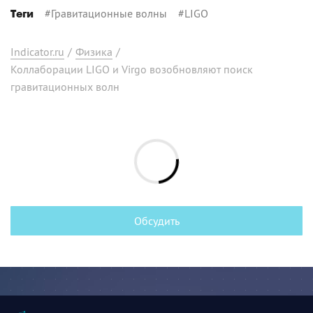
#
Гравитационные волны
#
LIGO
Теги
Indicator.ru
/
Физика
/
Коллаборации LIGO и Virgo возобновляют поиск
гравитационных волн
Обсудить