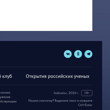
 клуб
Открытия российских ученых
рческих
Indicator, 2026 г.
18+
ружения
Нашли опечатку? Выделите текст и нажмите
действующим
Ctrl+Enter