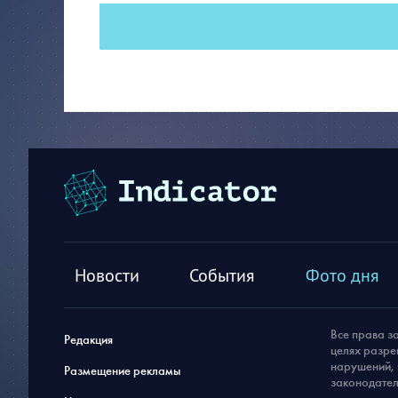
Новости
События
Фото дня
Все права з
Редакция
целях разре
нарушений, 
Размещение рекламы
законодател