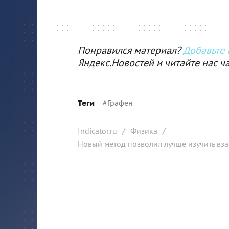
Понравился материал?
Добавьте I
Яндекс.Новостей и читайте нас ч
#
Графен
Теги
Indicator.ru
/
Физика
/
Новый метод позволил лучше изучить вз