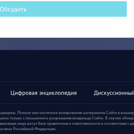
Обсудить
Цифровая энциклопедия
Дискуссионный
ащищены. Полное или частичное копирование материалов Сайта в комме
шено только с письменного разрешения владельца Сайта. В случае обна
виновные лица могут быть привлечены к ответственности в соответствии с 
ьством Российской Федерации.