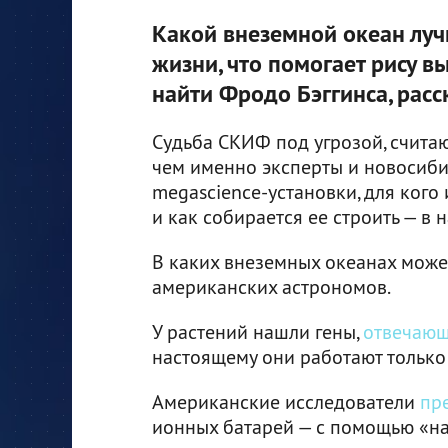
Какой внеземной океан луч
жизни, что помогает рису 
найти Фродо Бэггинса, рас
Судьба СКИФ под угрозой, счита
чем именно эксперты и новосиби
megascience-установки, для кого 
и как собирается ее строить — в
В каких внеземных океанах може
американских астрономов.
У растений нашли гены,
отвечаю
настоящему они работают только 
Американские исследователи
пр
ионных батарей — с помощью «на