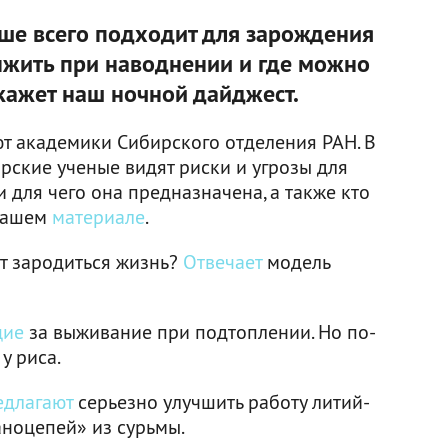
ше всего подходит для зарождения
выжить при наводнении и где можно
скажет наш ночной дайджест.
ют академики Сибирского отделения РАН. В
рские ученые видят риски и угрозы для
и для чего она предназначена, а также кто
 нашем
материале
.
т зародиться жизнь?
Отвечает
модель
щие
за выживание при подтоплении. Но по-
у риса.
едлагают
серьезно улучшить работу литий-
ноцепей» из сурьмы.