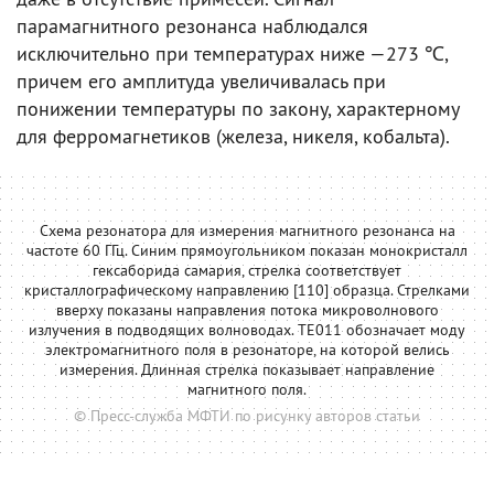
парамагнитного резонанса наблюдался
исключительно при температурах ниже —273 ℃,
причем его амплитуда увеличивалась при
понижении температуры по закону, характерному
для ферромагнетиков (железа, никеля, кобальта).
Схема резонатора для измерения магнитного резонанса на
частоте 60 ГГц. Синим прямоугольником показан монокристалл
гексаборида самария, стрелка соответствует
кристаллографическому направлению [110] образца. Стрелками
вверху показаны направления потока микроволнового
излучения в подводящих волноводах. TE011 обозначает моду
электромагнитного поля в резонаторе, на которой велись
измерения. Длинная стрелка показывает направление
магнитного поля.
© Пресс-служба МФТИ по рисунку авторов статьи