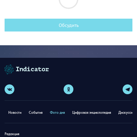
Обсудить
Новости
События
Фото дня
Цифровая энциклопедия
Дискуссион
Редакция