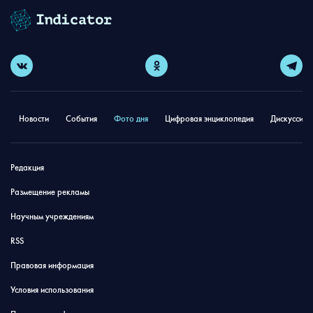
Новости
События
Фото дня
Цифровая энциклопедия
Дискуссион
Редакция
Размещение рекламы
Научным учреждениям
RSS
Правовая информация
Условия использования