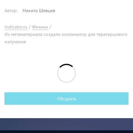
Автор
:
Никита Шевцев
Indicator.ru
/
Физика
/
Из метаматериала создали коллиматор для терагерцового
излучения
Обсудить