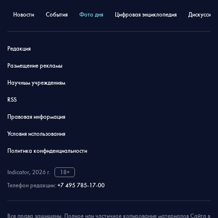
Новости
События
Фото дня
Цифровая энциклопедия
Дискуссион
Редакция
Размещение рекламы
Научным учреждениям
RSS
Правовая информация
Условия использования
Политика конфиденциальности
Indicator, 2026 г.
18+
Телефон редакции:
+7 495 785-17-00
Все права защищены. Полное или частичное копирование материалов Сайта в