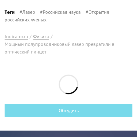
#
Лазер
#
Российская наука
#
Открытия
Теги
российских ученых
Indicator.ru
/
Физика
/
Мощный полупроводниковый лазер превратили в
оптический пинцет
Обсудить