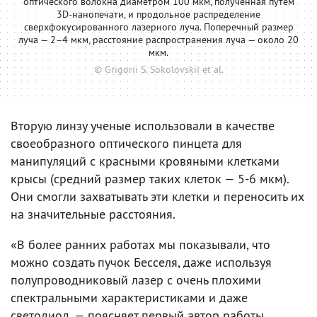
оптического волокна диаметром 100 мкм, полученная путем
3D-нанопечати, и продольное распределение
сверхфокусированного лазерного луча. Поперечный размер
луча — 2–4 мкм, расстояние распространения луча — около 20
мкм.
© Grigorii S. Sokolovskii et al.
Вторую линзу ученые использовали в качестве
своеобразного оптического пинцета для
манипуляций с красными кровяными клетками
крысы (средний размер таких клеток — 5-6 мкм).
Они смогли захватывать эти клетки и переносить их
на значительные расстояния.
«В более ранних работах мы показывали, что
можно создать пучок Бесселя, даже используя
полупроводниковый лазер с очень плохими
спектральными характеристиками и даже
светодиод, — поясняет первый автор работы,