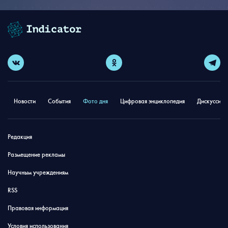
Новости
События
Фото дня
Цифровая энциклопедия
Дискуссион
Редакция
Размещение рекламы
Научным учреждениям
RSS
Правовая информация
Условия использования