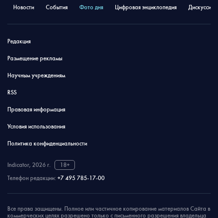
Новости
События
Фото дня
Цифровая энциклопедия
Дискуссион
Редакция
Размещение рекламы
Научным учреждениям
RSS
Правовая информация
Условия использования
Политика конфиденциальности
Indicator, 2026 г.
18+
Телефон редакции:
+7 495 785-17-00
Все права защищены. Полное или частичное копирование материалов Сайта в
коммерческих целях разрешено только с письменного разрешения владельца