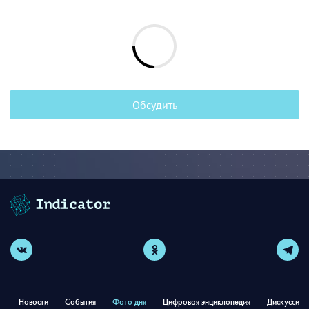
Обсудить
Новости
События
Фото дня
Цифровая энциклопедия
Дискуссион