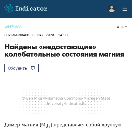
ФИЗИКА
a
A
ОПУБЛИКОВАНО
25 МАЯ 2020, 14:27
Найдены «недостающие»
колебательные состояния магния
Обсудить
© Ben Mills/Wikimedia Commons/Michigan State
University/Indicator.Ru
Димер магния (Mg
) представляет собой хрупкую
2