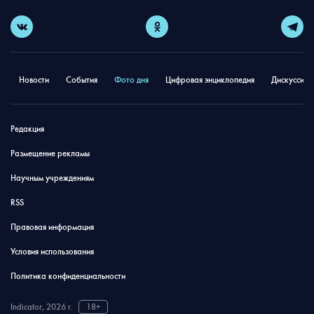
Новости
События
Фото дня
Цифровая энциклопедия
Дискуссион
Редакция
Размещение рекламы
Научным учреждениям
RSS
Правовая информация
Условия использования
Политика конфиденциальности
Indicator, 2026 г.
18+