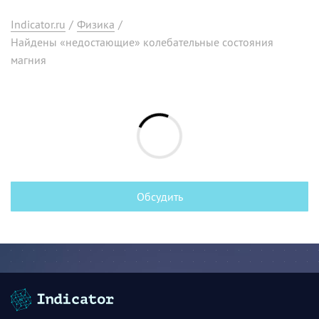
Indicator.ru
/
Физика
/
Найдены «недостающие» колебательные состояния
магния
Обсудить