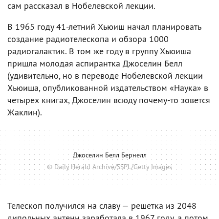
сам рассказал в Нобелевской лекции.
В 1965 году 41-летний Хьюиш начал планировать
создание радиотелескопа и обзора 1000
радиогалактик. В том же году в группу Хьюиша
пришла молодая аспирантка Джоселин Белл
(удивительно, но в переводе Нобелевской лекции
Хьюиша, опубликованной издательством «Наука» в
четырех книгах, Джоселин всюду почему-то зовется
Жаклин).
Джоселин Белл Бернелл
© Daily Herald Archive/SSPL/Getty Images
Телескоп получился на славу — решетка из 2048
дипольных антенн заработала в 1967 году, а потом