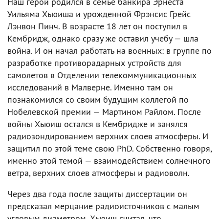
Наш герой родился в семье банкира Эрнеста
Уильяма Хьюиша и урожденной Фрэнсис Грейс
Лэнвон Пинч. В возрасте 18 лет он поступил в
Кембридж, однако сразу же оставил учебу — шла
война. И он начал работать на военных: в группе по
разработке противорадарных устройств для
самолетов в Отделении телекоммуникационных
исследований в Малверне. Именно там он
познакомился со своим будущим коллегой по
Нобелевской премии — Мартином Райлом. После
войны Хьюиш остался в Кембридже и занялся
радиозондированием верхних слоев атмосферы. И
защитил по этой теме свою PhD. Собственно говоря,
именно этой темой — взаимодействием солнечного
ветра, верхних слоев атмосферы и радиоволн.
Через два года после защиты диссертации он
предсказал мерцание радиоисточников с малым
угловым диаметром. Хьюиш считал, что