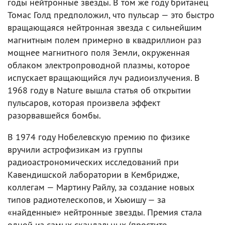
годы нейтронные звезды. В том же году британец
Томас Голд предположил, что пульсар — это быстро
вращающаяся нейтронная звезда с сильнейшим
магнитным полем примерно в квадриллион раз
мощнее магнитного поля Земли, окруженная
облаком электропроводной плазмы, которое
испускает вращающийся луч радиоизлучения. В
1968 году в Nature вышла статья об открытии
пульсаров, которая произвела эффект
разорвавшейся бомбы.
В 1974 году Нобелевскую премию по физике
вручили астрофизикам из группы
радиоастрономических исследований при
Кавендишской лаборатории в Кембридже,
коллегам — Мартину Райлу, за создание новых
типов радиотелескопов, и Хьюишу — за
«найденные» нейтронные звезды. Премия стала
одной из самых скандальных (простите,