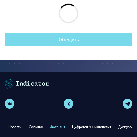
Обсудить
Новости
События
Фото дня
Цифровая энциклопедия
Дискуссион