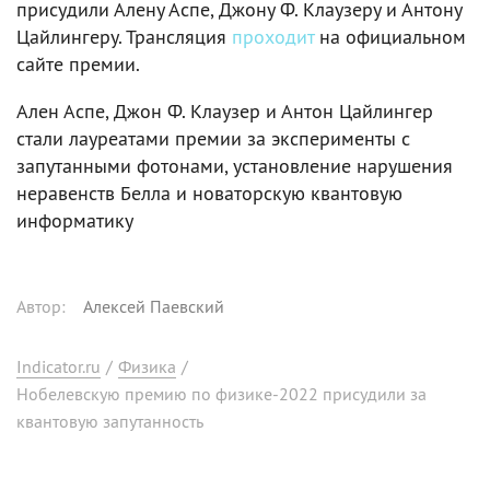
присудили Алену Аспе, Джону Ф. Клаузеру и Антону
Цайлингеру. Трансляция
проходит
на официальном
сайте премии.
Ален Аспе, Джон Ф. Клаузер и Антон Цайлингер
стали лауреатами премии за эксперименты с
запутанными фотонами, установление нарушения
неравенств Белла и новаторскую квантовую
информатику
Автор
:
Алексей Паевский
Indicator.ru
/
Физика
/
Нобелевскую премию по физике-2022 присудили за
квантовую запутанность