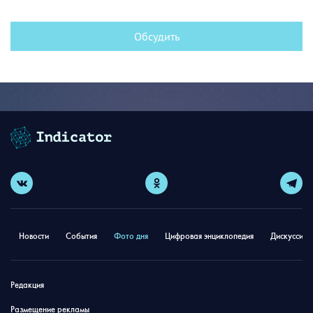
Обсудить
Новости
События
Фото дня
Цифровая энциклопедия
Дискуссион
Редакция
Размещение рекламы