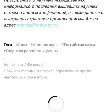
информацию о последних вышедших научных
статьях и анонсы конференций, а также данные о
выигранных грантах и премиях присылайте на
адрес
science@indicator.ru
.
#
Атом
#
Атомное ядро
#
Российская наука
Теги
#
Открытия российских ученых
Indicator.ru
/
Физика
/
Новый эксперимент показал образование протон-
нейтронных пар в атоме