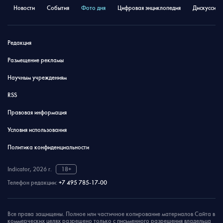
Новости
События
Фото дня
Цифровая энциклопедия
Дискуссион
Редакция
Размещение рекламы
Научным учреждениям
RSS
Правовая информация
Условия использования
Политика конфиденциальности
Indicator, 2026 г.
18+
Телефон редакции:
+7 495 785-17-00
Все права защищены. Полное или частичное копирование материалов Сайта в
коммерческих целях разрешено только с письменного разрешения владельца