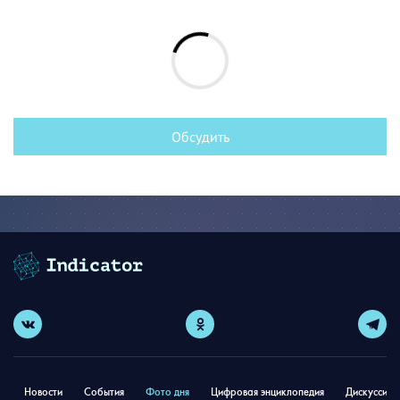
Обсудить
Новости
События
Фото дня
Цифровая энциклопедия
Дискуссион