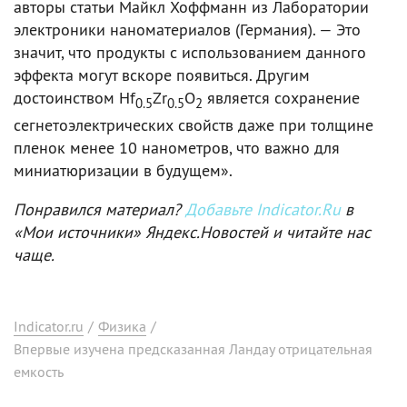
авторы статьи Майкл Хоффманн из Лаборатории
электроники наноматериалов (Германия). — Это
значит, что продукты с использованием данного
эффекта могут вскоре появиться. Другим
достоинством Hf
Zr
O
является сохранение
0.5
0.5
2
сегнетоэлектрических свойств даже при толщине
пленок менее 10 нанометров, что важно для
миниатюризации в будущем».
Понравился материал?
Добавьте Indicator.Ru
в
«Мои источники» Яндекс.Новостей и читайте нас
чаще.
Indicator.ru
/
Физика
/
Впервые изучена предсказанная Ландау отрицательная
емкость