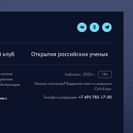
 клуб
Открытия российских ученых
рческих
Indicator, 2026 г.
18+
ружения
Нашли опечатку? Выделите текст и нажмите
действующим
Ctrl+Enter
Телефон редакции:
+7 495 785-17-00
ии с