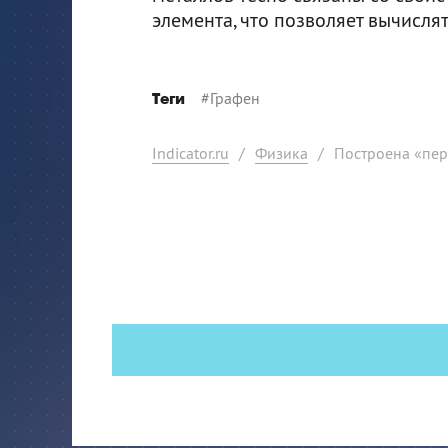
элемента, что позволяет вычисля
#
Графен
Теги
Indicator.ru
/
Физика
/
Построена «пер