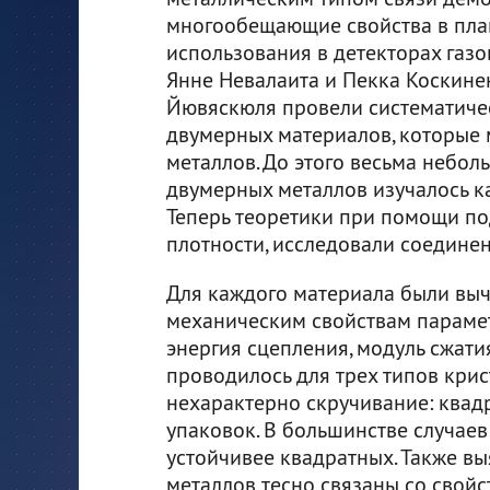
многообещающие свойства в план
использования в детекторах газо
Янне Невалаита и Пекка Коскине
Йювяскюля провели систематиче
двумерных материалов, которые 
металлов. До этого весьма небол
двумерных металлов изучалось ка
Теперь теоретики при помощи по
плотности, исследовали соединен
Для каждого материала были выч
механическим свойствам парамет
энергия сцепления, модуль сжати
проводилось для трех типов крис
нехарактерно скручивание: квад
упаковок. В большинстве случаев
устойчивее квадратных. Также вы
металлов тесно связаны со свойс