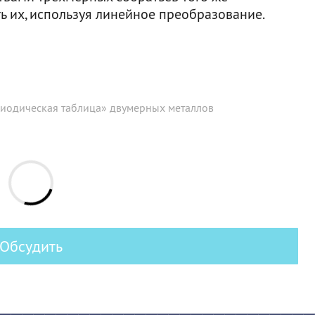
ть их, используя линейное преобразование.
иодическая таблица» двумерных металлов
Обсудить