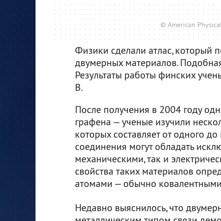
© American Physical
Физики сделали атлас, который 
двумерных материалов. Подобная
Результаты работы финских уче
B.
После получения в 2004 году одн
графена — ученые изучили неско
которых составляет от одного до
соединения могут обладать искл
механическими, так и электричес
свойства таких материалов опре
атомами — обычно ковалентными, 
Недавно выяснилось, что двумер
металлическим типом связи дем