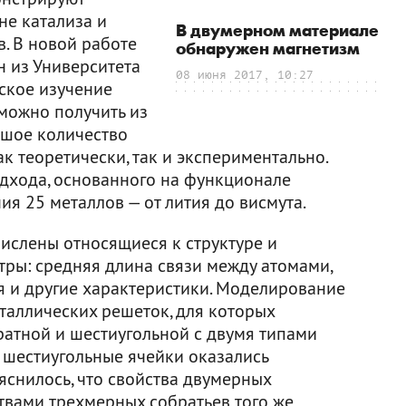
е катализа и
В двумерном материале
в. В новой работе
обнаружен магнетизм
н из Университета
08 июня 2017, 10:27
ское изучение
можно получить из
ьшое количество
к теоретически, так и экспериментально.
дхода, основанного на функционале
ия 25 металлов — от лития до висмута.
ислены относящиеся к структуре и
ры: средняя длина связи между атомами,
я и другие характеристики. Моделирование
таллических решеток, для которых
ратной и шестиугольной с двумя типами
 шестиугольные ячейки оказались
яснилось, что свойства двумерных
твами трехмерных собратьев того же