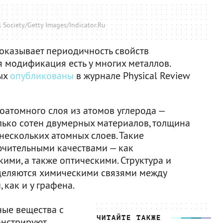
 Society/Getty Images/Indicator.Ru
показывает периодичность свойств
 модификация есть у многих металлов.
ных
опубликованы
в журнале Physical Review
оатомного слоя из атомов углерода —
лько сотен двумерных материалов, толщина
 нескольких атомных слоев. Такие
ючительными качествами — как
кими, а также оптическими. Структура и
деляются химическими связями между
как и у графена.
ные вещества с
ЧИТАЙТЕ ТАКЖЕ
онстрируют