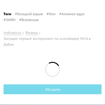
#
Большой взрыв
#
Ион
#
Атомное ядро
Теги
#
ОИЯИ
#
Вселенная
Indicator.ru
/
Физика
/
Запущен первый эксперимент на коллайдере NICA в
Дубне
Обсудить