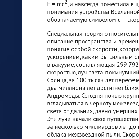
2
E = mc
, и навсегда поместила в 
понимания устройства Вселенной
обозначаемую символом c — скоро
Специальная теория относительн
описание пространства и времен
понятие особой скорости, котор
ускорением, каким бы сильным он
в вакууме, составляющая 299 792
скоростью, луч света, покинувши
Солнца, за 100 тысяч лет пересеч
два миллиона лет достигнет бли
Андромеды. Сегодня ночью круп
вглядываться в черноту межзвезд
света от дальних, давно умерших
Эти лучи начали свое путешестви
за несколько миллиардов лет до
облака межзвездной пыли. Скорос