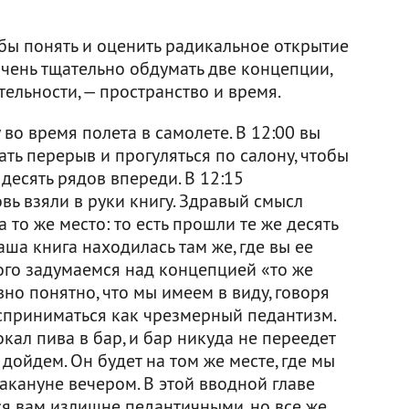
обы понять и оценить радикальное открытие
чень тщательно обдумать две концепции,
ельности, — пространство и время.
у во время полета в самолете. В 12:00 вы
ать перерыв и прогуляться по салону, чтобы
десять рядов впереди. В 12:15
овь взяли в руки книгу. Здравый смысл
а то же место: то есть прошли те же десять
ваша книга находилась там же, где вы ее
ого задумаемся над концепцией «то же
вно понятно, что мы имеем в виду, говоря
осприниматься как чрезмерный педантизм.
кал пива в бар, и бар никуда не переедет
 дойдем. Он будет на том же месте, где мы
накануне вечером. В этой вводной главе
я вам излишне педантичными, но все же