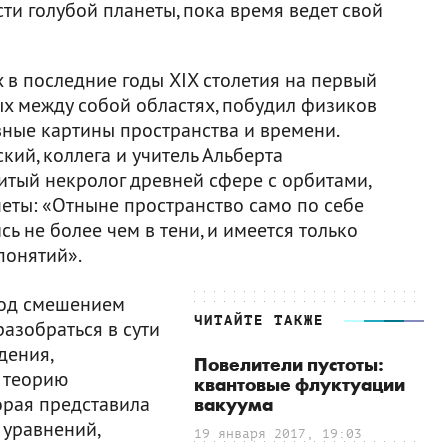
ти голубой планеты, пока время ведет свой
 в последние годы XIX столетия на первый
ых между собой областях, побудил физиков
вные картины пространства и времени.
кий, коллега и учитель Альберта
итый некролог древней сфере с орбитами,
еты: «Отныне пространство само по себе
ь не более чем в тени, и имеется только
понятий».
под смешением
ЧИТАЙТЕ ТАКЖЕ
азобраться в сути
дения,
Повелители пустоты:
 теорию
квантовые флуктуации
орая представила
вакуума
 уравнений,
19 января 2017, 19:03