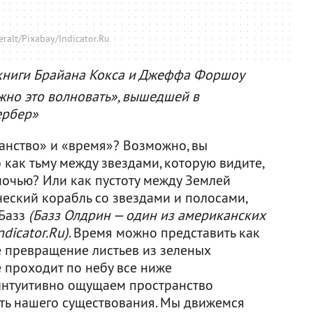
eralt/Pixabay/Indicator.Ru
т книги Брайана Кокса и Джеффа Форшоу
жно это волновать», вышедшей в
ербер»
ранство» и «время»? Возможно, вы
 как тьму между звездами, которую видите,
ночью? Или как пустоту между Землей
ческий корабль со звездами и полосами,
 Базз
(Базз Олдрин — один из американских
ndicator.Ru)
. Время можно представить как
е превращение листьев из зеленых
е проходит по небу все ниже
интуитивно ощущаем пространство
сть нашего существования. Мы движемся