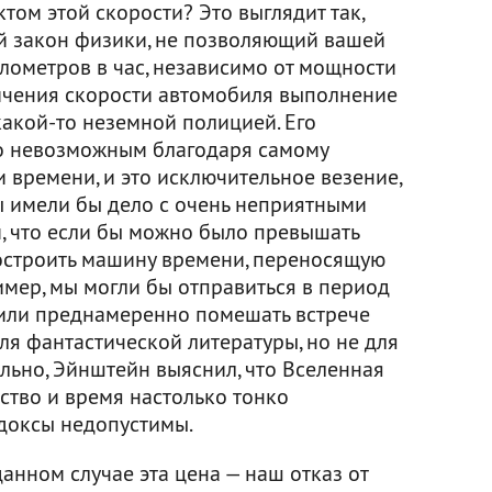
ом этой скорости? Это выглядит так,
й закон физики, не позволяющий вашей
лометров в час, независимо от мощности
ничения скорости автомобиля выполнение
какой-то неземной полицией. Его
о невозможным благодаря самому
 времени, и это исключительное везение,
ы имели бы дело с очень неприятными
, что если бы можно было превышать
построить машину времени, переносящую
имер, мы могли бы отправиться в период
 или преднамеренно помешать встрече
ля фантастической литературы, но не для
льно, Эйнштейн выяснил, что Вселенная
нство и время настолько тонко
доксы недопустимы.
данном случае эта цена — наш отказ от