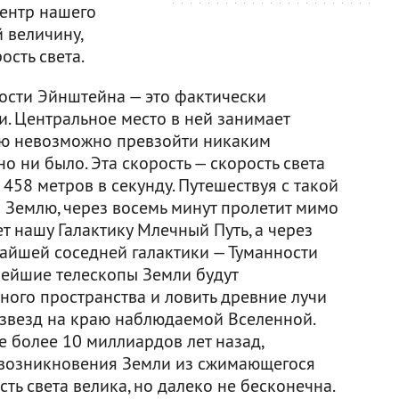
центр нашего
 величину,
сть света.
ости Эйнштейна — это фактически
и. Центральное место в ней занимает
ую невозможно превзойти никаким
о ни было. Эта скорость — скорость света
 458 метров в секунду. Путешеcтвуя с такой
й Землю, через восемь минут пролетит мимо
ет нашу Галактику Млечный Путь, а через
жайшей соседней галактики — Туманности
нейшие телескопы Земли будут
ного пространства и ловить древние лучи
 звезд на краю наблюдаемой Вселенной.
е более 10 миллиардов лет назад,
 возникновения Земли из сжимающегося
ть света велика, но далеко не бесконечна.