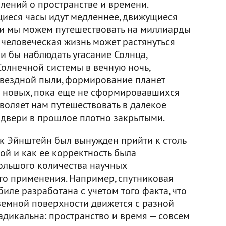
лений о пространстве и времени.
иеся часы идут медленнее, движущиеся
 и мы можем путешествовать на миллиарды
е человеческая жизнь может растянуться
и бы наблюдать угасание Солнца,
Солнечной системы в вечную ночь,
звездной пыли, формирование планет
в новых, пока еще не сформировавшихся
воляет нам путешествовать в далекое
я двери в прошлое плотно закрытыми.
ак Эйнштейн был вынужден прийти к столь
ой и как ее корректность была
ольшого количества научных
го применения. Например, спутниковая
иле разработана с учетом того факта, что
 земной поверхности движется с разной
адикальна: пространство и время — совсем