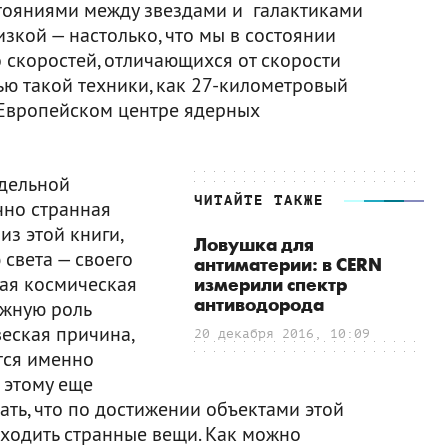
тояниями между звездами и галактиками
зкой — настолько, что мы в состоянии
 скоростей, отличающихся от скорости
ью такой техники, как 27-километровый
Европейском центре ядерных
едельной
ЧИТАЙТЕ ТАКЖЕ
чно странная
из этой книги,
Ловушка для
 света — своего
антиматерии: в CERN
ая космическая
измерили спектр
антиводорода
ажную роль
веская причина,
20 декабря 2016, 10:09
тся именно
 этому еще
зать, что по достижении объектами этой
ходить странные вещи. Как можно