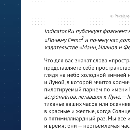
© Pexels/g
Indicator.Ru публикует фрагмен
2
«Почему E=mc
и почему нас дол
издательстве «Манн, Иванов и Ф
Что для вас значат слова «прост
представляете себе пространство
глядя на небо холодной зимней 
и Луной, в которой мчится косми
пилотируемый парнем по имени
астронавтов, летавших к Луне. — I
тиканье ваших часов или осенне
в красные и желтые, когда Солнц
в пятимиллиардный раз. Мы все 
и время; они — неотъемлемая ча