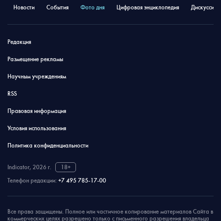
Новости
События
Фото дня
Цифровая энциклопедия
Дискуссион
Редакция
Размещение рекламы
Научным учреждениям
RSS
Правовая информация
Условия использования
Политика конфиденциальности
Indicator, 2026 г.
18+
Телефон редакции:
+7 495 785-17-00
Все права защищены. Полное или частичное копирование материалов Сайта в
коммерческих целях разрешено только с письменного разрешения владельца