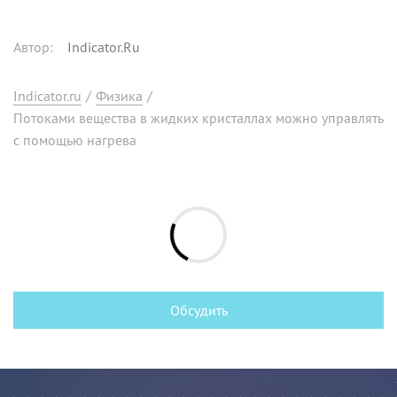
Автор
:
Indicator.Ru
Indicator.ru
/
Физика
/
Потоками вещества в жидких кристаллах можно управлять
с помощью нагрева
Обсудить