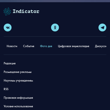
Новости
События
Фото дня
Цифровая энциклопедия
Дискуссион
Редакция
Размещение рекламы
Научным учреждениям
RSS
Правовая информация
Условия использования