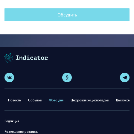
Обсудить
Новости
События
Фото дня
Цифровая энциклопедия
Дискуссион
Редакция
Размещение рекламы