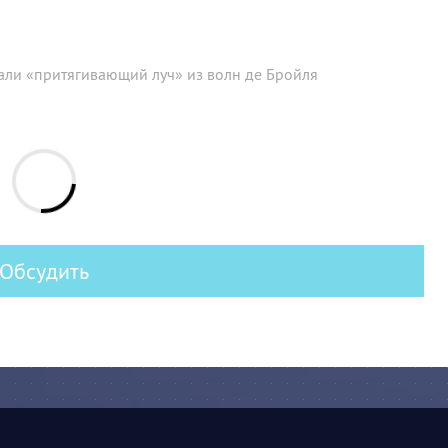
ли «притягивающий луч» из волн де Бройля
Обсудить