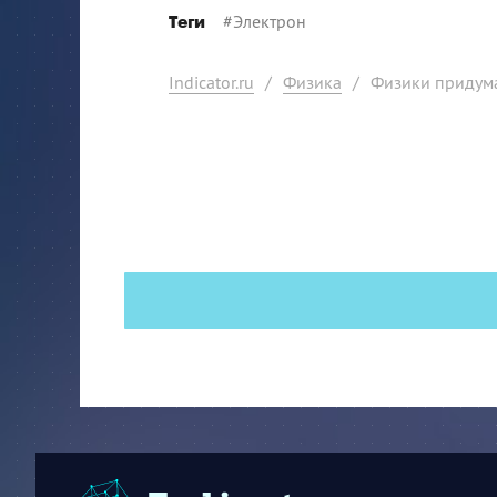
#
Электрон
Теги
Indicator.ru
/
Физика
/
Физики придума