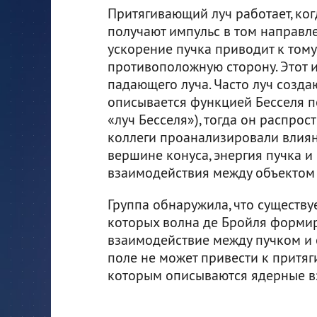
Притягивающий луч работает, ко
получают импульс в том направле
ускорение пучка приводит к тому,
противоположную сторону. Этот и
падающего луча. Часто луч созда
описывается функцией Бесселя пе
«луч Бесселя»), тогда он распрос
коллеги проанализировали влияни
вершине конуса, энергия пучка и
взаимодействия между объектом 
Группа обнаружила, что существу
которых волна де Бройля формир
взаимодействие между пучком и о
поле не может привести к притяг
которым описываются ядерные вз