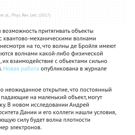
t al., Phys. Rev. Lett. (2017)
 возможность притягивать объекты
 с квантово-механическими волнами
 несмотря на то, что волны де Бройля имеют
яются волнами какой-либо физической
, их взаимодействие с объектами сильно
н.
Новая работа
опубликована в журнале
но неожиданное открытие, что постоянный
, падающие на маленький объект, могут
ику. В новом исследовании Андрей
ситета Дании и его коллеги нашли условия,
ающую силу будет волна плотности
мер электронов.