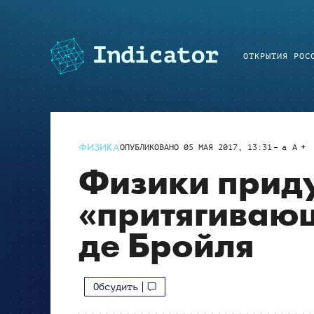
ОТКРЫТИЯ РОС
ФИЗИКА
ОПУБЛИКОВАНО
05 МАЯ 2017, 13:31
a
A
Физики прид
«притягивающ
де Бройля
Обсудить