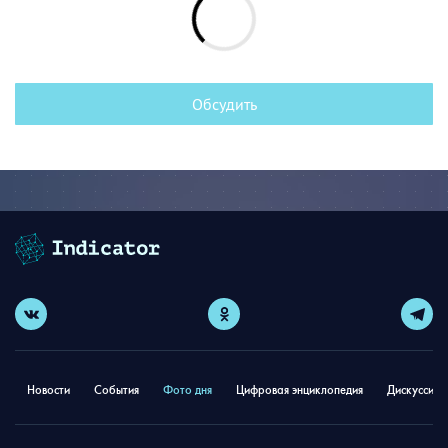
Обсудить
Новости
События
Фото дня
Цифровая энциклопедия
Дискуссион