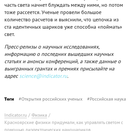
часть света начнет блуждать между ними, но потом
тоже рассеется. Ученые провели большое
количество расчетов и выяснили, что цепочка из
ста идентичных шариков уже способна «поймать»
свет.
Пресс-релизы о научных исследованиях,
информацию о последних вышедших научных
статьях и анонсы конференций, а также данные о
выигранных грантах и премиях присылайте на
адрес
science@indicator.ru
.
#
Открытия российских ученых
#
Российская наука
Теги
Indicator.ru
/
Физика
/
Красноярские физики придумали, как управлять светом с
помощью диэлектрических наношариков