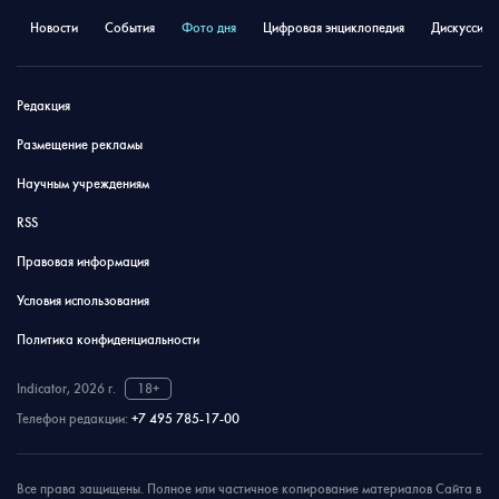
Новости
События
Фото дня
Цифровая энциклопедия
Дискуссион
Редакция
Размещение рекламы
Научным учреждениям
RSS
Правовая информация
Условия использования
Политика конфиденциальности
Indicator, 2026 г.
18+
Телефон редакции:
+7 495 785-17-00
Все права защищены. Полное или частичное копирование материалов Сайта в