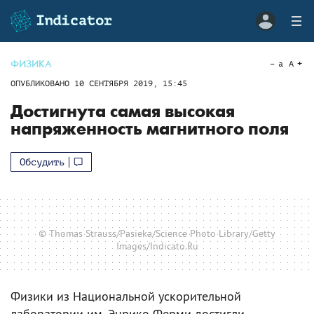
ФИЗИКА
a
A
ОПУБЛИКОВАНО
10 СЕНТЯБРЯ 2019, 15:45
Достигнута самая высокая
напряженность магнитного поля
Обсудить
© Thomas Strauss/Pasieka/Science Photo Library/Getty
Images/Indicato.Ru
Физики из Национальной ускорительной
лаборатории им. Энрико Ферми достигли