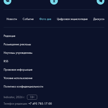
Новости
События
Фото дня
Цифровая энциклопедия
Дискуссион
Редакция
Размещение рекламы
Научным учреждениям
RSS
Правовая информация
Условия использования
Политика конфиденциальности
Indicator, 2026 г.
18+
Телефон редакции:
+7 495 785-17-00