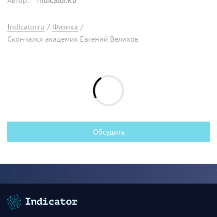
Indicator.ru
/
Физика
/
Скончался академик Евгений Велихов
Обсудить