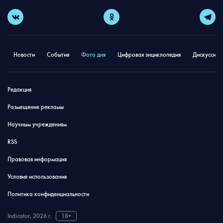
Новости
События
Фото дня
Цифровая энциклопедия
Дискуссион
Редакция
Размещение рекламы
Научным учреждениям
RSS
Правовая информация
Условия использования
Политика конфиденциальности
Indicator, 2026 г.
18+