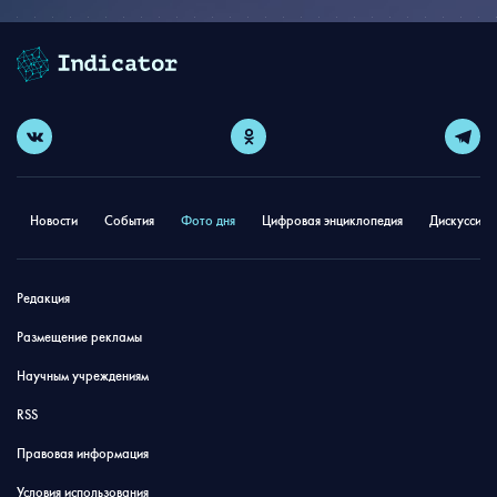
Новости
События
Фото дня
Цифровая энциклопедия
Дискуссион
Редакция
Размещение рекламы
Научным учреждениям
RSS
Правовая информация
Условия использования