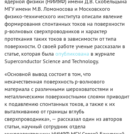
ядерной физики (НИИЯФ) имени Д.В. Скобельцына
МГУ имени М.В. Ломоносова и Московского
физико-технического института описали явление
формирования спонтанных токов на поверхности
p-волновых сверхпроводников и характер
протекания таких токов в зависимости от типа
поверхности. О своей работе ученые рассказали в
статье, которая была
опубликована
в журнале
Superconductor Science and Technology.
«Основной вывод состоит в том, что
некачественная поверхность p-волнового
материала с различными шероховатостями и
металлическими поверхностными слоями приводит
к подавлению спонтанных токов, а также к их
выталкиванию от границы вглубь
сверхпроводника», — рассказал один из авторов
статьи, научный сотрудник отдела
микроэлектроники НИИЯФ МГУ Сергей Бакурский.