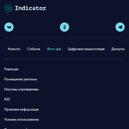
Новости
События
Фото дня
Цифровая энциклопедия
Дискуссион
Редакция
Размещение рекламы
Научным учреждениям
RSS
Правовая информация
Условия использования