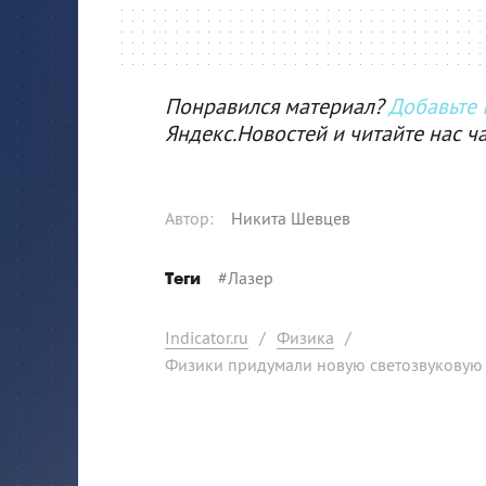
Понравился материал?
Добавьте I
Яндекс.Новостей и читайте нас ч
Автор
:
Никита Шевцев
#
Лазер
Теги
Indicator.ru
/
Физика
/
Физики придумали новую светозвуковую