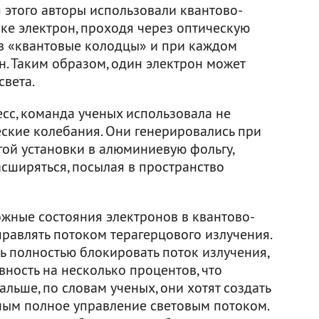
я этого авторы использовали квантово-
вке электрон, проходя через оптическую
 в «квантовые колодцы» и при каждом
н. Таким образом, один электрон может
света.
сс, команда ученых использовала не
еские колебания. Они генерировались при
гой установки в алюминиевую фольгу,
сширяться, посылая в пространство
ожные состояния электронов в квантово-
равлять потоком терагерцового излучения.
ь полностью блокировать поток излучения,
вность на несколько процентов, что
альше, по словам ученых, они хотят создать
жным полное управление световым потоком.