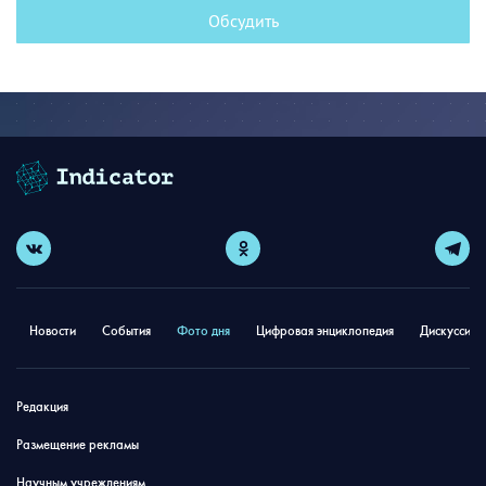
Обсудить
Новости
События
Фото дня
Цифровая энциклопедия
Дискуссион
Редакция
Размещение рекламы
Научным учреждениям