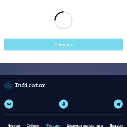
Обсудить
Новости
События
Фото дня
Цифровая энциклопедия
Дискуссион