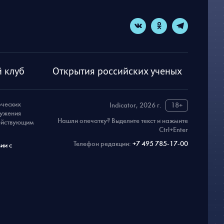
 клуб
Открытия российских ученых
рческих
Indicator, 2026 г.
18+
ружения
Нашли опечатку? Выделите текст и нажмите
действующим
Ctrl+Enter
Телефон редакции:
+7 495 785-17-00
ии с