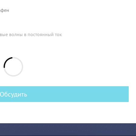
афен
овые волны в постоянный ток
Обсудить