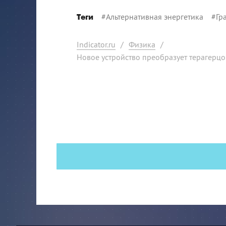
#
Альтернативная энергетика
#
Гр
Теги
Indicator.ru
/
Физика
/
Новое устройство преобразует терагерц