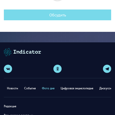
Обсудить
Новости
События
Фото дня
Цифровая энциклопедия
Дискуссион
Редакция