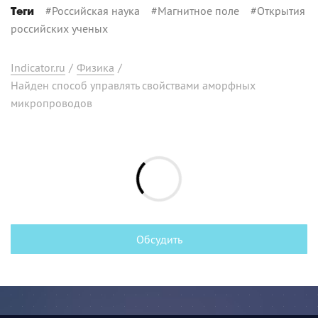
#
Российская наука
#
Магнитное поле
#
Открытия
Теги
российских ученых
Indicator.ru
/
Физика
/
Найден способ управлять свойствами аморфных
микропроводов
Обсудить