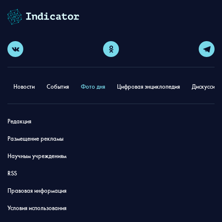
Новости
События
Фото дня
Цифровая энциклопедия
Дискуссион
Редакция
Размещение рекламы
Научным учреждениям
RSS
Правовая информация
Условия использования