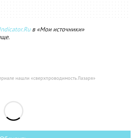
ndicator.Ru
в «Мои источники»
аще.
ериале нашли «сверхпроводимость Лазаря»