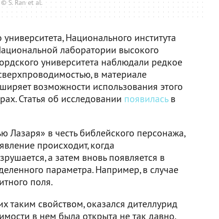
© S. Ran et al.
 университета, Национального института
, Национальной лаборатории высокого
ордского университета наблюдали редкое
сверхпроводимостью, в материале
сширяет возможности использования этого
рах. Статья об исследовании
появилась
в
 Лазаря» в честь библейского персонажа,
 явление происходит, когда
зрушается, а затем вновь появляется в
деленного параметра. Например, в случае
итного поля.
х таким свойством, оказался дителлурид
мости в нем была открыта не так давно.