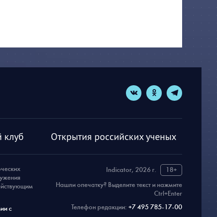
 клуб
Открытия российских ученых
рческих
Indicator, 2026 г.
18+
ружения
Нашли опечатку? Выделите текст и нажмите
действующим
Ctrl+Enter
Телефон редакции:
+7 495 785-17-00
ии с