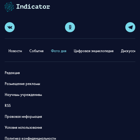
Новости
События
Фото дня
Цифровая энциклопедия
Дискуссион
Редакция
Размещение рекламы
Научным учреждениям
RSS
Правовая информация
Условия использования
Политика конфиденциальности