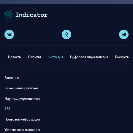
Новости
События
Фото дня
Цифровая энциклопедия
Дискуссион
Редакция
Размещение рекламы
Научным учреждениям
RSS
Правовая информация
Условия использования