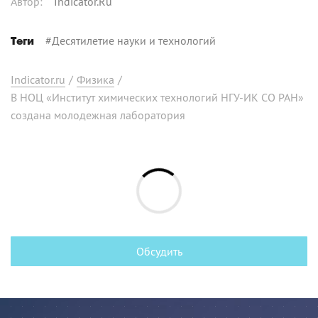
Автор
:
Indicator.Ru
#
Десятилетие науки и технологий
Теги
Indicator.ru
/
Физика
/
В НОЦ «Институт химических технологий НГУ-ИК СО РАН»
создана молодежная лаборатория
Обсудить