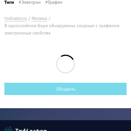
#
Электрон
#
Графен
Теги
Indicator.ru
/
Физика
/
В однослойном боре обнаружены сходные с графеном
электронные свойства
Обсудить