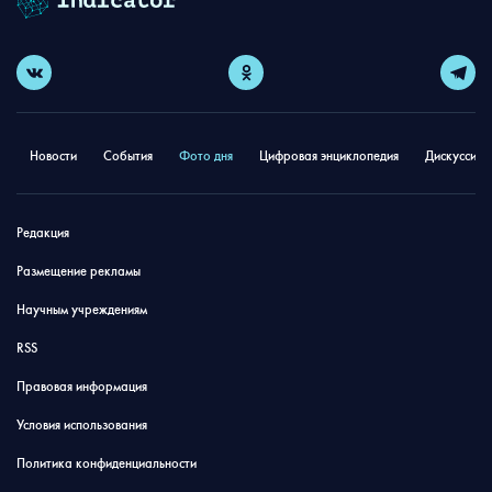
Новости
События
Фото дня
Цифровая энциклопедия
Дискуссион
Редакция
Размещение рекламы
Научным учреждениям
RSS
Правовая информация
Условия использования
Политика конфиденциальности