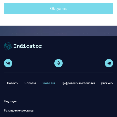
Обсудить
Новости
События
Фото дня
Цифровая энциклопедия
Дискуссион
Редакция
Размещение рекламы