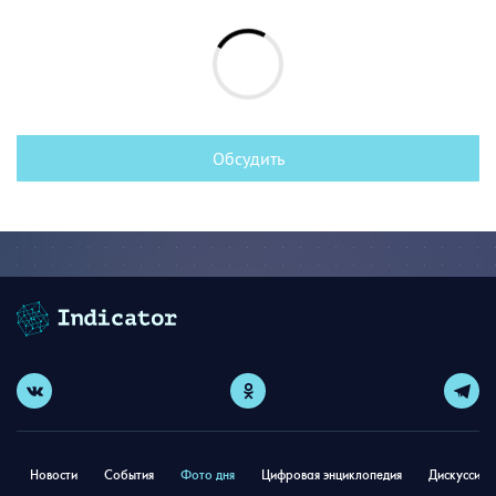
Обсудить
Новости
События
Фото дня
Цифровая энциклопедия
Дискуссион